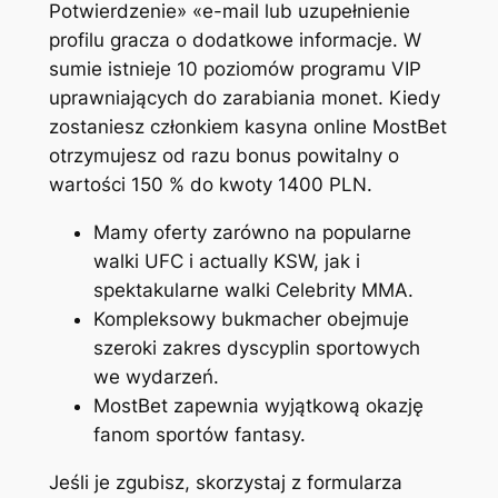
Potwierdzenie» «e-mail lub uzupełnienie
profilu gracza o dodatkowe informacje. W
sumie istnieje 10 poziomów programu VIP
uprawniających do zarabiania monet. Kiedy
zostaniesz członkiem kasyna online MostBet
otrzymujesz od razu bonus powitalny o
wartości 150 % do kwoty 1400 PLN.
Mamy oferty zarówno na popularne
walki UFC i actually KSW, jak i
spektakularne walki Celebrity MMA.
Kompleksowy bukmacher obejmuje
szeroki zakres dyscyplin sportowych
we wydarzeń.
MostBet zapewnia wyjątkową okazję
fanom sportów fantasy.
Jeśli je zgubisz, skorzystaj z formularza