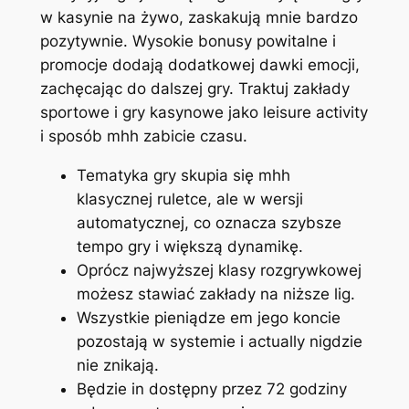
w kasynie na żywo, zaskakują mnie bardzo
pozytywnie. Wysokie bonusy powitalne i
promocje dodają dodatkowej dawki emocji,
zachęcając do dalszej gry. Traktuj zakłady
sportowe i gry kasynowe jako leisure activity
i sposób mhh zabicie czasu.
Tematyka gry skupia się mhh
klasycznej ruletce, ale w wersji
automatycznej, co oznacza szybsze
tempo gry i większą dynamikę.
Oprócz najwyższej klasy rozgrywkowej
możesz stawiać zakłady na niższe lig.
Wszystkie pieniądze em jego koncie
pozostają w systemie i actually nigdzie
nie znikają.
Będzie in dostępny przez 72 godziny