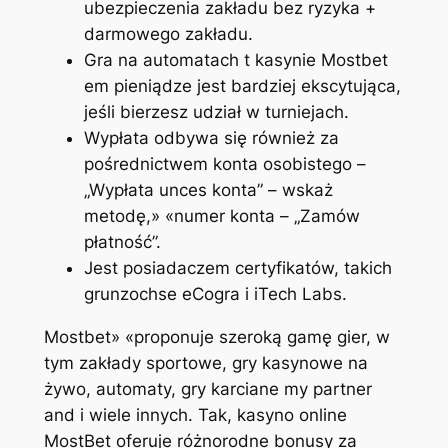
ubezpieczenia zakładu bez ryzyka +
darmowego zakładu.
Gra na automatach t kasynie Mostbet
em pieniądze jest bardziej ekscytująca,
jeśli bierzesz udział w turniejach.
Wypłata odbywa się również za
pośrednictwem konta osobistego –
„Wypłata unces konta” – wskaż
metodę,» «numer konta – „Zamów
płatność”.
Jest posiadaczem certyfikatów, takich
grunzochse eCogra i iTech Labs.
Mostbet» «proponuje szeroką gamę gier, w
tym zakłady sportowe, gry kasynowe na
żywo, automaty, gry karciane my partner
and i wiele innych. Tak, kasyno online
MostBet oferuje różnorodne bonusy za