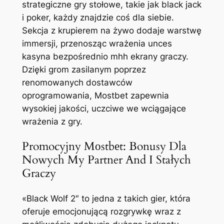
strategiczne gry stołowe, takie jak black jack
i poker, każdy znajdzie coś dla siebie.
Sekcja z krupierem na żywo dodaje warstwę
immersji, przenosząc wrażenia unces
kasyna bezpośrednio mhh ekrany graczy.
Dzięki grom zasilanym poprzez
renomowanych dostawców
oprogramowania, Mostbet zapewnia
wysokiej jakości, uczciwe we wciągające
wrażenia z gry.
Promocyjny Mоstbеt: Bonusy Dla
Nowych My Partner And I Stałych
Graczy
«Black Wolf 2″ to jedna z takich gier, która
oferuje emocjonującą rozgrywkę wraz z