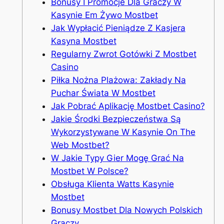
Bonusy I Promocje Dla Graczy W
Kasynie Em Żywo Mоstbеt
Jak Wypłacić Pieniądze Z Kasjera
Kasyna Mostbet
Regularny Zwrot Gotówki Z Mostbet
Casino
Piłka Nożna Plażowa: Zakłady Na
Puchar Świata W Mоstbеt
Jak Pobrać Aplikację Mostbet Casino?
Jakie Środki Bezpieczeństwa Są
Wykorzystywane W Kasynie On The
Web Mostbet?
W Jakie Typy Gier Mogę Grać Na
Mostbet W Polsce?
Obsługa Klienta Watts Kasynie
Mostbet
Bonusy Mostbet Dla Nowych Polskich
Graczy