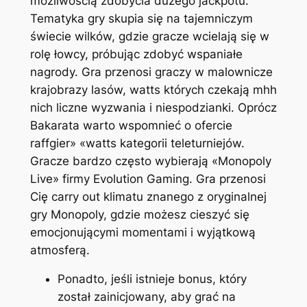
możliwością zdobycia dużego jackpotu.
Tematyka gry skupia się na tajemniczym
świecie wilków, gdzie gracze wcielają się w
rolę łowcy, próbując zdobyć wspaniałe
nagrody. Gra przenosi graczy w malownicze
krajobrazy lasów, watts których czekają mhh
nich liczne wyzwania i niespodzianki. Oprócz
Bakarata warto wspomnieć o ofercie
raffgier» «watts kategorii teleturniejów.
Gracze bardzo często wybierają «Monopoly
Live» firmy Evolution Gaming. Gra przenosi
Cię carry out klimatu znanego z oryginalnej
gry Monopoly, gdzie możesz cieszyć się
emocjonującymi momentami i wyjątkową
atmosferą.
Ponadto, jeśli istnieje bonus, który
został zainicjowany, aby grać na