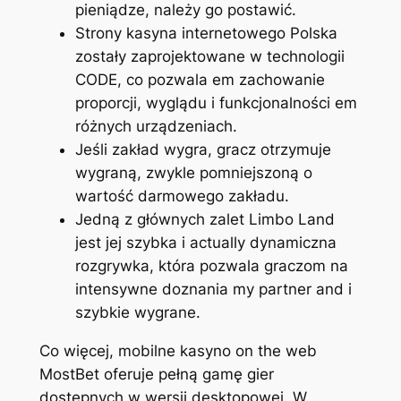
pieniądze, należy go postawić.
Strony kasyna internetowego Polska
zostały zaprojektowane w technologii
CODE, co pozwala em zachowanie
proporcji, wyglądu i funkcjonalności em
różnych urządzeniach.
Jeśli zakład wygra, gracz otrzymuje
wygraną, zwykle pomniejszoną o
wartość darmowego zakładu.
Jedną z głównych zalet Limbo Land
jest jej szybka i actually dynamiczna
rozgrywka, która pozwala graczom na
intensywne doznania my partner and i
szybkie wygrane.
Co więcej, mobilne kasyno on the web
MostBet oferuje pełną gamę gier
dostępnych w wersji desktopowej. W