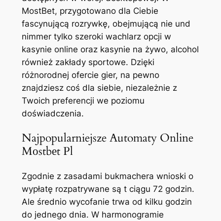
MostBet, przygotowano dla Ciebie
fascynującą rozrywkę, obejmującą nie und
nimmer tylko szeroki wachlarz opcji w
kasynie online oraz kasynie na żywo, alcohol
również zakłady sportowe. Dzięki
różnorodnej ofercie gier, na pewno
znajdziesz coś dla siebie, niezależnie z
Twoich preferencji we poziomu
doświadczenia.
Najpopularniejsze Automaty Online
Mоstbеt Pl
Zgodnie z zasadami bukmachera wnioski o
wypłatę rozpatrywane są t ciągu 72 godzin.
Ale średnio wycofanie trwa od kilku godzin
do jednego dnia. W harmonogramie