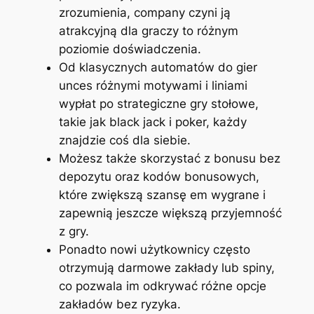
zrozumienia, company czyni ją
atrakcyjną dla graczy to różnym
poziomie doświadczenia.
Od klasycznych automatów do gier
unces różnymi motywami i liniami
wypłat po strategiczne gry stołowe,
takie jak black jack i poker, każdy
znajdzie coś dla siebie.
Możesz także skorzystać z bonusu bez
depozytu oraz kodów bonusowych,
które zwiększą szansę em wygrane i
zapewnią jeszcze większą przyjemność
z gry.
Ponadto nowi użytkownicy często
otrzymują darmowe zakłady lub spiny,
co pozwala im odkrywać różne opcje
zakładów bez ryzyka.