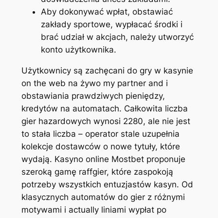
Aby dokonywać wpłat, obstawiać
zakłady sportowe, wypłacać środki i
brać udział w akcjach, należy utworzyć
konto użytkownika.
Użytkownicy są zachęcani do gry w kasynie
on the web na żywo my partner and i
obstawiania prawdziwych pieniędzy,
kredytów na automatach. Całkowita liczba
gier hazardowych wynosi 2280, ale nie jest
to stała liczba – operator stale uzupełnia
kolekcje dostawców o nowe tytuły, które
wydają. Kasyno online Mostbet proponuje
szeroką gamę raffgier, które zaspokoją
potrzeby wszystkich entuzjastów kasyn. Od
klasycznych automatów do gier z różnymi
motywami i actually liniami wypłat po