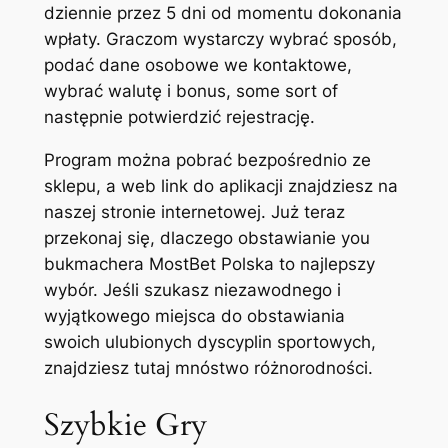
dziennie przez 5 dni od momentu dokonania
wpłaty. Graczom wystarczy wybrać sposób,
podać dane osobowe we kontaktowe,
wybrać walutę i bonus, some sort of
następnie potwierdzić rejestrację.
Program można pobrać bezpośrednio ze
sklepu, a web link do aplikacji znajdziesz na
naszej stronie internetowej. Już teraz
przekonaj się, dlaczego obstawianie you
bukmachera MоstBеt Polska to najlepszy
wybór. Jeśli szukasz niezawodnego i
wyjątkowego miejsca do obstawiania
swoich ulubionych dyscyplin sportowych,
znajdziesz tutaj mnóstwo różnorodności.
Szybkie Gry