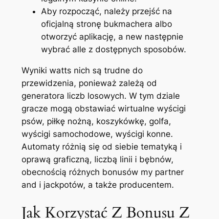
Aby rozpocząć, należy przejść na
oficjalną stronę bukmachera albo
otworzyć aplikację, a new następnie
wybrać alle z dostępnych sposobów.
Wyniki watts nich są trudne do
przewidzenia, ponieważ zależą od
generatora liczb losowych. W tym dziale
gracze mogą obstawiać wirtualne wyścigi
psów, piłkę nożną, koszykówkę, golfa,
wyścigi samochodowe, wyścigi konne.
Automaty różnią się od siebie tematyką i
oprawą graficzną, liczbą linii i bębnów,
obecnością różnych bonusów my partner
and i jackpotów, a także producentem.
Jak Korzystać Z Bonusu Z