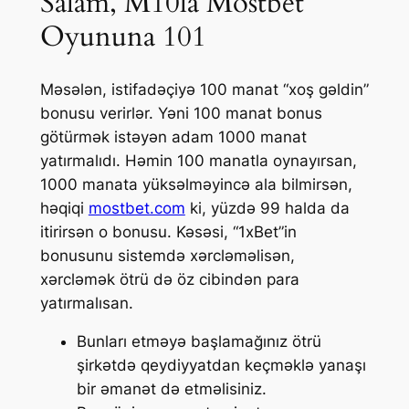
Salam, M10la Mostbet
Oyununa 101
Məsələn, istifadəçiyə 100 manat “xoş gəldin”
bonusu verirlər. Yəni 100 manat bonus
götürmək istəyən adam 1000 manat
yatırmalıdı. Həmin 100 manatla oynayırsan,
1000 manata yüksəlməyincə ala bilmirsən,
həqiqi
mostbet.com
ki, yüzdə 99 halda da
itirirsən o bonusu. Kəsəsi, “1xBet”in
bonusunu sistemdə xərcləməlisən,
xərcləmək ötrü də öz cibindən para
yatırmalısan.
Bunları etməyə başlamağınız ötrü
şirkətdə qeydiyyatdan keçməklə yanaşı
bir əmanət də etməlisiniz.