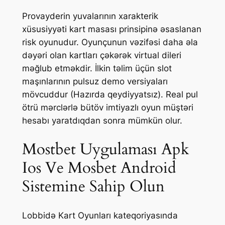
Provayderin yuvalarının xarakterik
xüsusiyyəti kart masası prinsipinə əsaslanan
risk oyunudur. Oyunçunun vəzifəsi daha əla
dəyəri olan kartları çəkərək virtual dileri
məğlub etməkdir. İlkin təlim üçün slot
maşınlarının pulsuz demo versiyaları
mövcuddur (Hazırda qeydiyyatsız). Real pul
ötrü mərclərlə bütöv imtiyazlı oyun müştəri
hesabı yaratdıqdan sonra mümkün olur.
Mostbet Uygulaması Apk
Ios Ve Mosbet Android
Sistemine Sahip Olun
Lobbidə Kart Oyunları kateqoriyasında