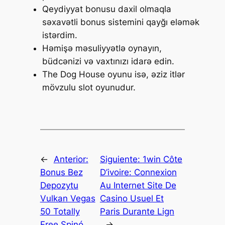
Qeydiyyat bonusu daxil olmaqla
səxavətli bonus sistemini qayğı eləmək
istərdim.
Həmişə məsuliyyətlə oynayın,
büdcənizi və vaxtınızı idarə edin.
The Dog House oyunu isə, əziz itlər
mövzulu slot oyunudur.
←
Anterior:
Siguiente:
1win Côte
Bonus Bez
D’ivoire: Connexion
Depozytu
Au Internet Site De
Vulkan Vegas
Casino Usuel Et
50 Totally
Paris Durante Lign
Free Spinó
→