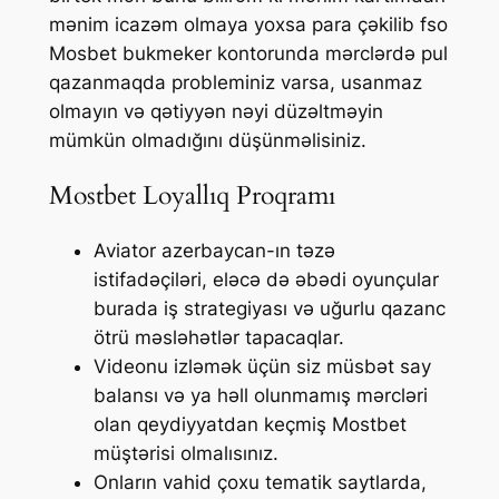
mənim icazəm olmaya yoxsa para çəkilib fso
Mosbet bukmeker kontorunda mərclərdə pul
qazanmaqda probleminiz varsa, usanmaz
olmayın və qətiyyən nəyi düzəltməyin
mümkün olmadığını düşünməlisiniz.
Mostbet Loyallıq Proqramı
Aviator azerbaycan-ın təzə
istifadəçiləri, eləcə də əbədi oyunçular
burada iş strategiyası və uğurlu qazanc
ötrü məsləhətlər tapacaqlar.
Videonu izləmək üçün siz müsbət say
balansı və ya həll olunmamış mərcləri
olan qeydiyyatdan keçmiş Mostbet
müştərisi olmalısınız.
Onların vahid çoxu tematik saytlarda,