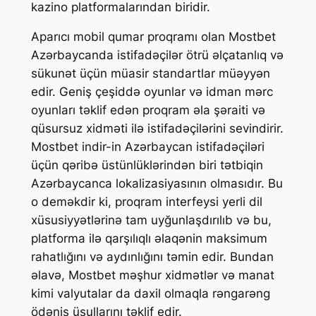
kazino platformalarından biridir.
Aparıcı mobil qumar proqramı olan Mostbet
Azərbaycanda istifadəçilər ötrü əlçatanlıq və
sükunət üçün müasir standartlar müəyyən
edir. Geniş çeşiddə oyunlar və idman mərc
oyunları təklif edən proqram əla şəraiti və
qüsursuz xidməti ilə istifadəçilərini sevindirir.
Mostbet indir-in Azərbaycan istifadəçiləri
üçün qəribə üstünlüklərindən biri tətbiqin
Azərbaycanca lokalizasiyasının olmasıdır. Bu
o deməkdir ki, proqram interfeysi yerli dil
xüsusiyyətlərinə tam uyğunlaşdırılıb və bu,
platforma ilə qarşılıqlı əlaqənin maksimum
rahatlığını və aydınlığını təmin edir. Bundan
əlavə, Mostbet məşhur xidmətlər və manat
kimi valyutalar da daxil olmaqla rəngarəng
ödəniş üsullarını təklif edir.