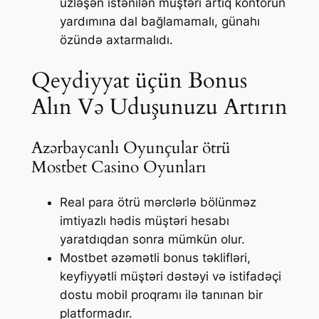
üzləşən istənilən müştəri artıq kontorun
yardımına dal bağlamamalı, günahı
özündə axtarmalıdı.
Qeydiyyat üçün Bonus
Alın Və Uduşunuzu Artırın
Azərbaycanlı Oyunçular ötrü
Mostbet Casino Oyunları
Real para ötrü mərclərlə bölünməz
imtiyazlı hədis müştəri hesabı
yaratdıqdan sonra mümkün olur.
Mostbet əzəmətli bonus təklifləri,
keyfiyyətli müştəri dəstəyi və istifadəçi
dostu mobil proqramı ilə tanınan bir
platformadır.