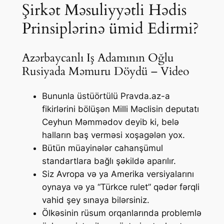
Şirkət Məsuliyyətli Hədis
Prinsiplərinə ümid Edirmi?
Azərbaycanlı Iş Adamının Oğlu
Rusiyada Məmuru Döydü – Vi̇deo
Bununla üstüörtülü Pravda.az-a
fikirlərini bölüşən Milli Məclisin deputatı
Ceyhun Məmmədov deyib ki, belə
halların baş verməsi xoşagələn yox.
Bütün müayinələr cahanşümul
standartlara bağlı şəkildə aparılır.
Siz Avropa və ya Amerika versiyalarını
oynaya və ya “Türkce rulet” qədər fərqli
vahid şey sınaya bilərsiniz.
Ölkəsinin rüsum orqanlarında problemlə