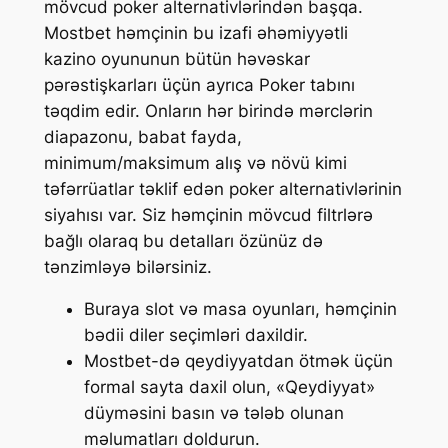
mövcud poker alternativlərindən başqa.
Mostbet həmçinin bu izafi əhəmiyyətli
kazino oyununun bütün həvəskar
pərəstişkarları üçün ayrıca Poker tabını
təqdim edir. Onların hər birində mərclərin
diapazonu, babat fayda,
minimum/maksimum alış və növü kimi
təfərrüatlar təklif edən poker alternativlərinin
siyahısı var. Siz həmçinin mövcud filtrlərə
bağlı olaraq bu detalları özünüz də
tənzimləyə bilərsiniz.
Buraya slot və masa oyunları, həmçinin
bədii diler seçimləri daxildir.
Mostbet-də qeydiyyatdan ötmək üçün
formal sayta daxil olun, «Qeydiyyat»
düyməsini basın və tələb olunan
məlumatları doldurun.