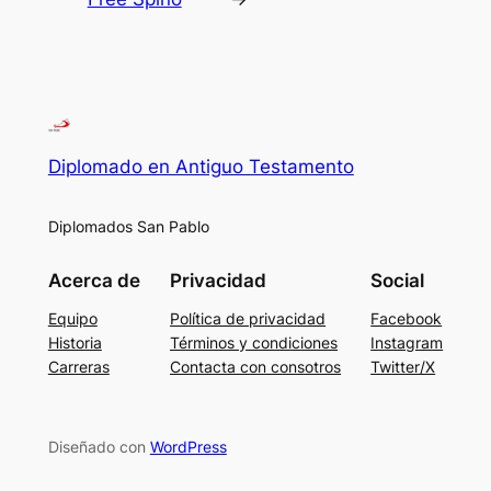
Diplomado en Antiguo Testamento
Diplomados San Pablo
Acerca de
Privacidad
Social
Equipo
Política de privacidad
Facebook
Historia
Términos y condiciones
Instagram
Carreras
Contacta con consotros
Twitter/X
Diseñado con
WordPress